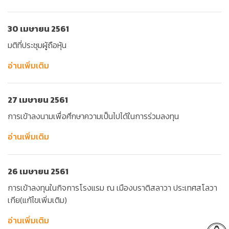
30 เมษายน 2561
มติที่ประชุมผู้ถือหุ้น
อ่านเพิ่มเติม
27 เมษายน 2561
การเข้าลงนามเพื่อศึกษาความเป็นไปได้ในการร่วมลงทุน
อ่านเพิ่มเติม
26 เมษายน 2561
การเข้าลงทุนในกิจการโรงแรม ณ เมืองบราติสลาวา ประเทศสโลวา
เกีย(แก้ไขเพิ่มเติม)
อ่านเพิ่มเติม