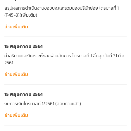
สรุปผลการดำเนินงานของบจ.และรวมของบริษัทย่อย ไตรมาสที่ 1
(F45-3)(เพิ่มเติม)
อ่านเพิ่มเติม
15 พฤษภาคม 2561
คำอธิบายและวิเคราะห์ของฝ่ายจัดการ ไตรมาสที่ 1 สิ้นสุดวันที่ 31 มี.ค.
2561
อ่านเพิ่มเติม
15 พฤษภาคม 2561
งบการเงินไตรมาสที่ 1/2561 (สอบทานแล้ว)
อ่านเพิ่มเติม