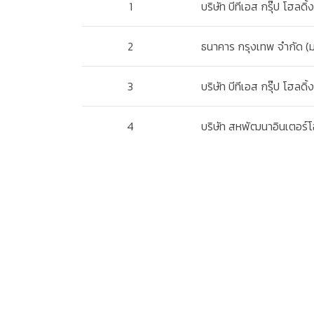
1
บริษัท บีทีเอส กรุ๊ป โฮลดิ
2
ธนาคาร กรุงเทพ จำกัด (
3
บริษัท บีทีเอส กรุ๊ป โฮลด
4
บริษัท สหพัฒนาอินเตอร์โ
5
บริษัท ไทยเอ็นวีดีอาร์ จำก
6
นายชัชชัย กีรติวรสกุล
7
น.ส. สุภัตรา แปงการิยา
8
นายโกมล จึงรุ่งเรืองกิจ