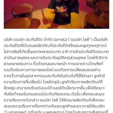
บริษัท แรบบิท ประกันชีวิต จำกัด (มหาชน) (“แรบบิท ไลฟ์”) เป็นบริษัท
ประกันชีวิตที่นำเสนอผลิตภัณฑ์ประกันชีวิตที่ครอบคลุมทุกเหตุกาณ์
ไม่คาดฝันที่เกิดขึ้นหลากหลายประเภท อาทิ การรับประกันชีวิตประเภท
สามัญรายบุคคล และการรับประกันอุบัติเหตุส่วนบุคคล โดยให้บริการ
ผ่านหลายช่องทาง ทั้งตัวแทนและนายหน้า การตลาดทางโทรศัพท์
รวมถึงช่องทางการขายออนไลน์ และด้วยการเปลี่ยนแปลงอย่าง
รวดเร็วภายในอุตสาหกรรมประกันภัยในช่วงไม่กี่ปีที่ผ่านมา ลูกค้ามี
ความต้องการที่เปลี่ยนไป โดยปัจจุบัน ลูกค้าต้องการผลิตภัณฑ์ที่
ยืดหยุ่น สามารถปรับแต่งเองได้ และมีตัวเลือกมากขึ้น เพื่อให้เหมาะ
กับข้อกำหนดในกรมธรรม์ประกันภัยของตน ดังนั้น เพื่อตอบสนอง
ความต้องการดังกล่าว แรบบิท ไลฟ์ ได้พัฒนาผลิตภัณฑ์เพื่อตอบ
สนองความต้องการที่แตกต่างกันของลูกค้าของเราภายใต้แนวคิด
‘Customixed’ (ปรับแต่ง + ผสมผสาน) โดยนำเสนอความคุ้มครองที่