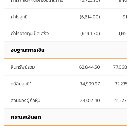
กำไรก่อนหักดอกเบี้ยเเละภาษี
(5,725.20)
940.2
กำไรสุทธิ
(6,614.00)
91.
กำไรขาดทุนเบ็ดเสร็จ
(6,194.70)
1,135.
งบฐานะการเงิน
สินทรัพย์รวม
62,844.50
77,068.5
หนี้สินสุทธิ*
34,999.97
32,235.
ส่วนของผู้ถือหุ้น
24,017.40
41,227.
กระเเสเงินสด