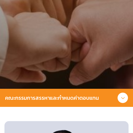
คณะกรรมการสรรหาและกำหนดค่าตอบแทน